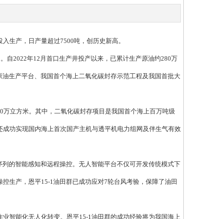
投入生产，日产量超过7500吨，创历史新高。
。自2022年12月首口生产井投产以来，已累计生产原油约280万
大原油生产平台、我国首个海上二氧化碳封存示范工程及我国首批大
000万立方米。其中，二氧化碳封存项目是我国首个海上百万吨级
还成功实现国内海上首次国产主机与透平机电力组网及伴生气有效
全序列的智能感知和远程操控。无人智能平台不仅可开发传统模式下
生产，恩平15-1油田群已成功应对7轮台风考验，保障了油田
业智能化无人化转变。恩平15-1油田群的成功经验将为我国海上