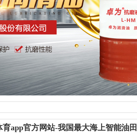
育app官方网站-我国最大海上智能油田