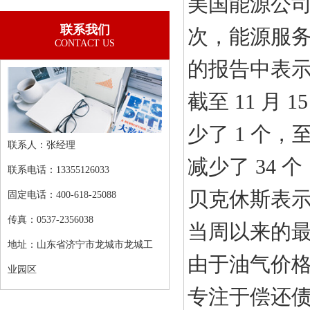
美国能源公
联系我们
次，能源服务公司
CONTACT US
的报告中表
截至 11 月
少了 1 个，
联系人：张经理
减少了 34 
联系电话：13355126033
贝克休斯表示，
固定电话：400-618-25088
传真：0537-2356038
当周以来的最
地址：山东省济宁市龙城市龙城工
由于油气价
业园区
专注于偿还