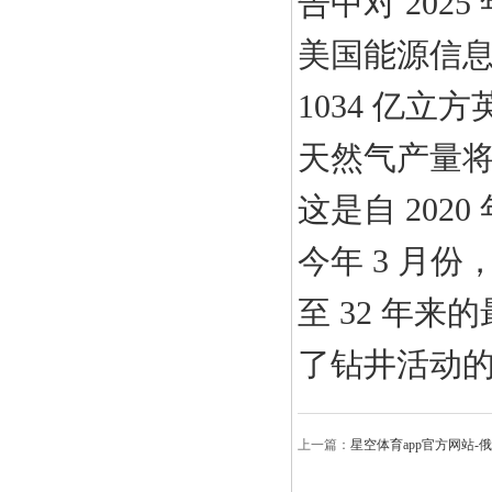
告中对 202
美国能源信息
1034 亿立
天然气产量将从
这是自 20
今年 3 月
至 32 年
了钻井活动
上一篇：
星空体育app官方网站