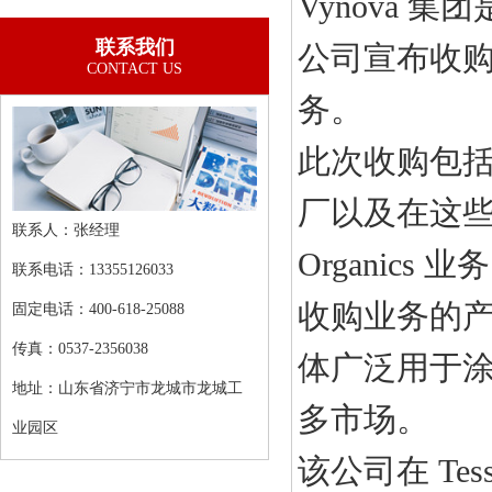
Vynova 
联系我们
公司宣布收购美国 
CONTACT US
务。
此次收购包括位
厂以及在这些
联系人：张经理
Organics 业
联系电话：13355126033
收购业务的
固定电话：400-618-25088
传真：0537-2356038
体广泛用于
地址：山东省济宁市龙城市龙城工
多市场。
业园区
该公司在 Te