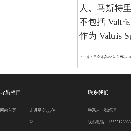
人。马斯特里
不包括 Val
作为 Valtris 
上一篇：
星空体育app官方网站-De
导航栏目
联系我们
网站首页
走进星空app体
联系人：张经理
育
联系电话：13355126033