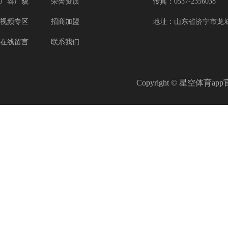
厂容厂貌
荣誉资质
传真：0537-2356038
视频专区
招商加盟
地址：山东省济宁市龙
在线留言
联系我们
Copyright © 星空体育a