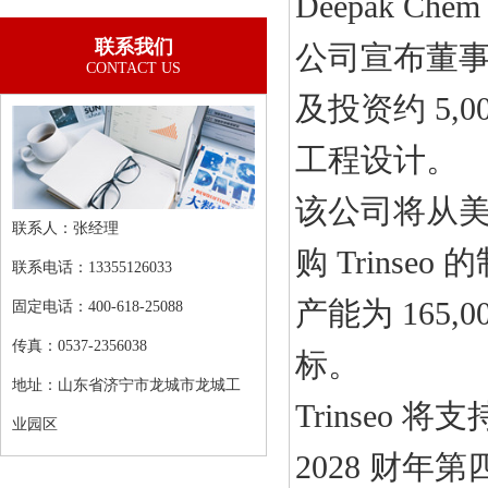
Deepak Chem
联系我们
公司宣布董事
CONTACT US
及投资约 5
工程设计。
该公司将从美国
联系人：张经理
购 Trin
联系电话：13355126033
产能为 165,
固定电话：400-618-25088
传真：0537-2356038
标。
地址：山东省济宁市龙城市龙城工
Trinseo 
业园区
2028 财