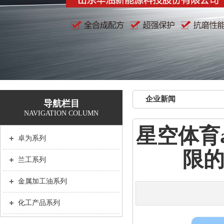
企业新闻
导航栏目
NAVIGATION COLUMN
星空体育
卓为系列
限的
兰工系列
金属加工油系列
化工产品系列