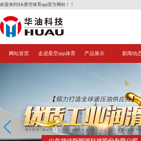
欢迎来到XK星空体育app官方网站！！
网站首页
走进星空app体育
产品展示
新闻动