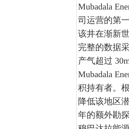
Mubadala E
司运营的第一口
该井在渐新世
完整的数据采
产气超过 30
Mubadala
积持有者。根据
降低该地区潜
年的额外勘
穆巴达拉能源