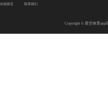
在线留言
联系我们
Copyright © 星空体育a