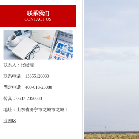
联系我们
CONTACT US
联系人：张经理
联系电话：13355126033
固定电话：400-618-25088
传真：0537-2356038
地址：山东省济宁市龙城市龙城工
业园区