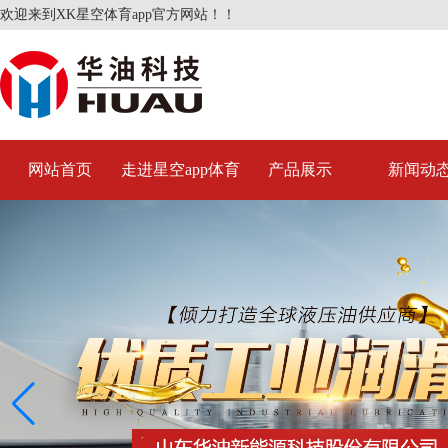
欢迎来到XK星空体育app官方网站！！
网站首页
走进星空app体育
产品展示
新闻动