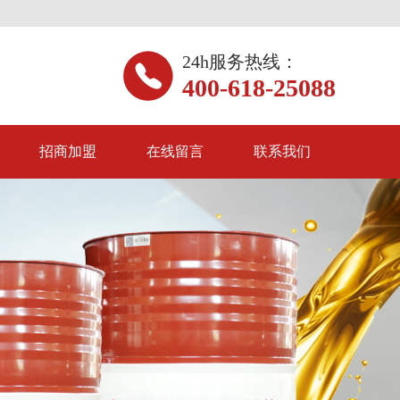
24h服务热线：
400-618-25088
招商加盟
在线留言
联系我们