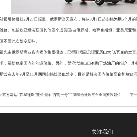
站援引路透社2月27日报道，俄罗斯当天宣布，将从3月1日起实施为期6个月
维修。包括欧亚经济联盟其他四个成员国(白俄罗斯、哈萨克斯坦、亚美尼亚和
区不受此次禁令影响。
最先由俄罗斯商业咨询媒体集团报道，已得到俄副总理亚历山大·诺瓦克的发
求，帮助稳定国内的能源价格。另外，暂停汽油出口有助于炼油厂的维护，其
斯曾在去年9月至11月期间实施过类似禁令，目的是解决国内价格高企和短缺
pp官方网站-“四星连珠”亮相海洋 “深海一号”二期综合处理平台全面安装就位
下
关注我们