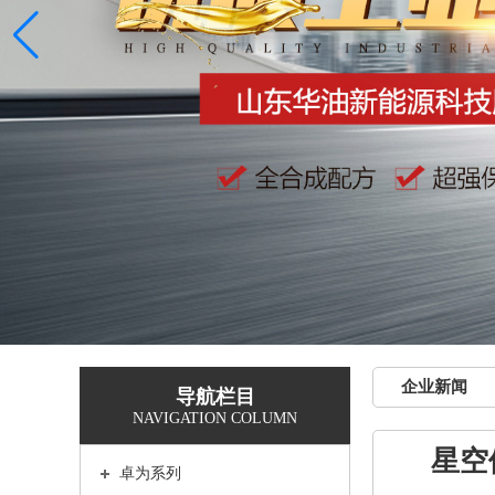
企业新闻
导航栏目
NAVIGATION COLUMN
星空
卓为系列