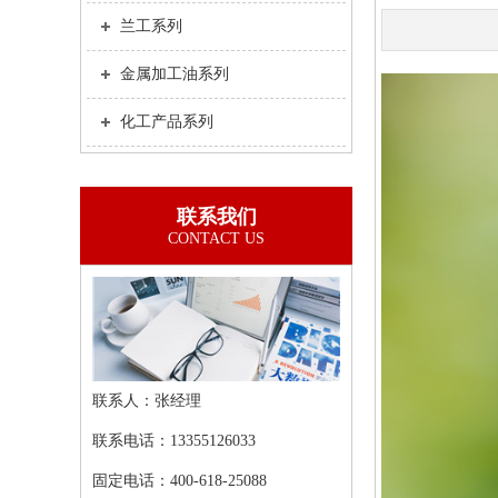
兰工系列
金属加工油系列
化工产品系列
联系我们
CONTACT US
联系人：张经理
联系电话：13355126033
固定电话：400-618-25088