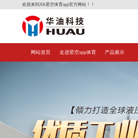
欢迎来到XK星空体育app官方网站！！
网站首页
走进星空app体育
产品展示