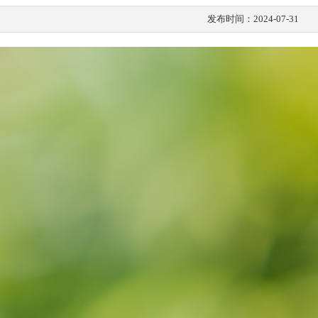
发布时间：2024-07-31