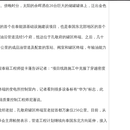
端。傍晚时分，太阳的余晖洒在20台巨大的储罐罐体上，泛出金色
持的首个在泰能源基础设施建设项目，也是泰国东北部地区的首个
油沿管道流经5个府，抵达位于孔敬府的罐区终端。之后，几十
42公里的成品油管道及配套的泵站、阀室和罐区终端，年输油能力
程泰籍工程师提卡蓬告诉记者：“项目线路施工中克服了穿越密度
端的变电所控制室内，记者看到很多设备标有“华为”标志，此
泰籍质量控制工程师尼蓬说。
邻老挝，孔敬府罐区终端至老挝首都万象仅250公里。目前，从
事会主席帕努表示，管道工程计划继续向泰国东北方向延伸，接入