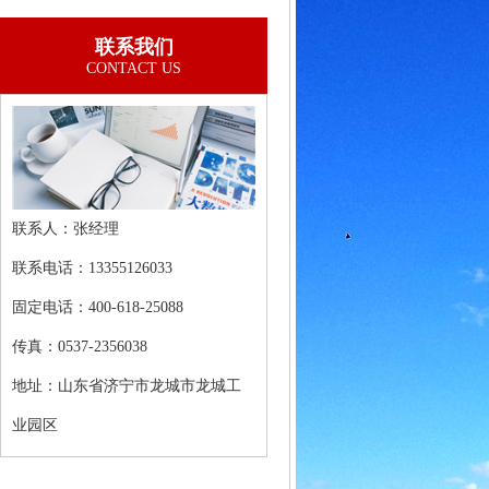
联系我们
CONTACT US
联系人：张经理
联系电话：13355126033
固定电话：400-618-25088
传真：0537-2356038
地址：山东省济宁市龙城市龙城工
业园区