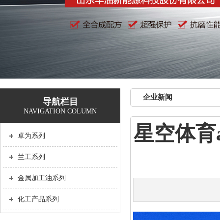
企业新闻
导航栏目
NAVIGATION COLUMN
星空体育
卓为系列
兰工系列
金属加工油系列
化工产品系列