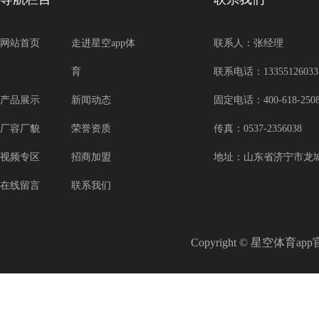
网站首页
走进星空app体
联系人：张经理
育
联系电话：13355126033
产品展示
新闻动态
固定电话：400-618-250
厂容厂貌
荣誉资质
传真：0537-2356038
视频专区
招商加盟
地址：山东省济宁市龙
在线留言
联系我们
Copyright © 星空体育a