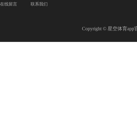
在线留言
联系我们
Copyright © 星空体育a