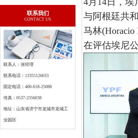
4月14日，埃尼
联系我们
与阿根廷共和
CONTACT US
马林(Horac
在评估埃尼公
联系人：张经理
联系电话：13355126033
固定电话：400-618-25088
传真：0537-2356038
地址：山东省济宁市龙城市龙城工
业园区