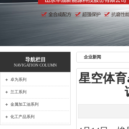
企业新闻
导航栏目
NAVIGATION COLUMN
星空体育
卓为系列
兰工系列
金属加工油系列
化工产品系列