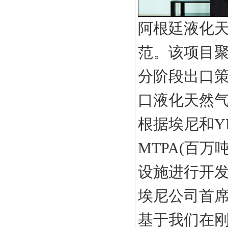
阿根廷液化
范。该项目聚
分阶段出口策
口液化天然气
根据埃尼和Y
MTPA(百
设施进行开发
埃尼公司首席
基于我们在刚