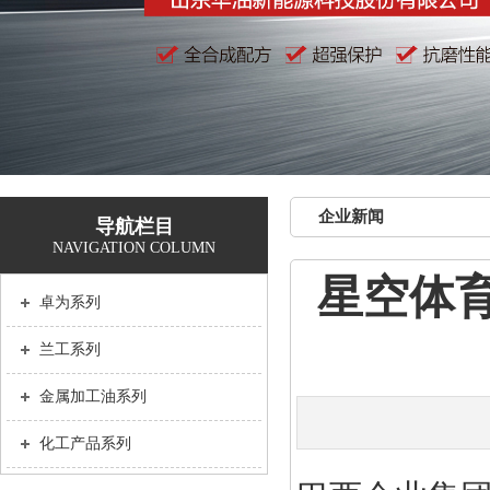
企业新闻
导航栏目
NAVIGATION COLUMN
星空体育
卓为系列
兰工系列
金属加工油系列
化工产品系列