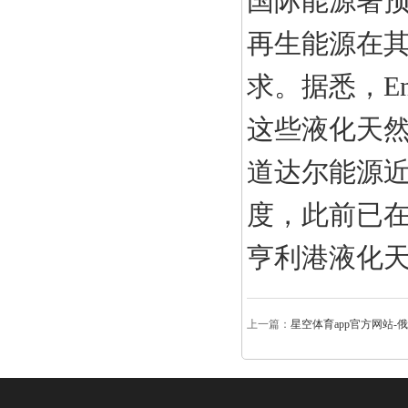
国际能源署预
再生能源在
求。据悉，Ena
这些液化天然
道达尔能源
度，此前已
亨利港液化
上一篇：
星空体育app官方网站