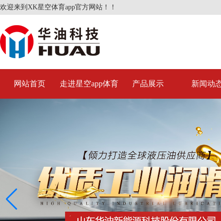
欢迎来到XK星空体育app官方网站！！
网站首页
走进星空app体育
产品展示
新闻动