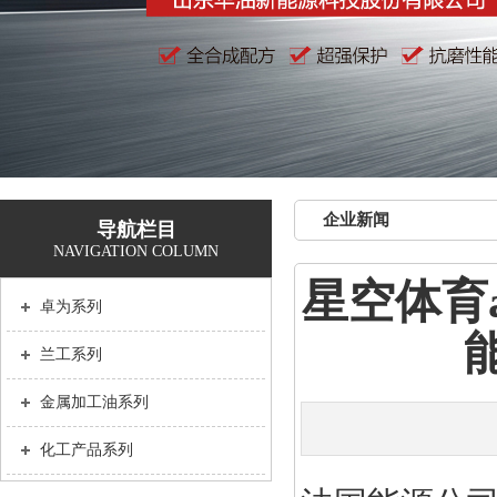
企业新闻
导航栏目
NAVIGATION COLUMN
星空体育
卓为系列
兰工系列
金属加工油系列
化工产品系列