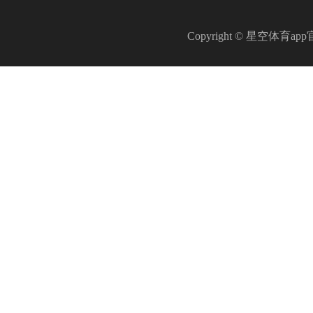
Copyright © 星空体育a