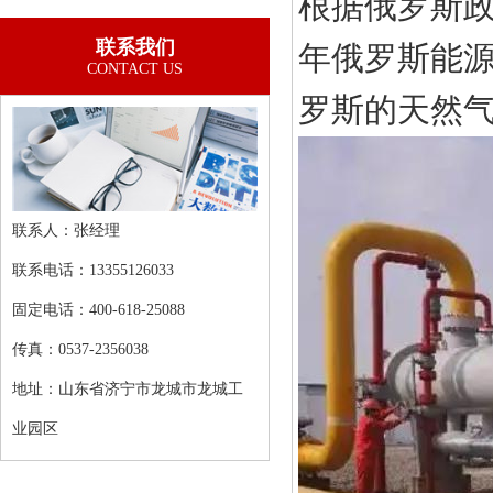
根据俄罗斯政府
联系我们
年俄罗斯能源
CONTACT US
罗斯的天然气产
联系人：张经理
联系电话：13355126033
固定电话：400-618-25088
传真：0537-2356038
地址：山东省济宁市龙城市龙城工
业园区