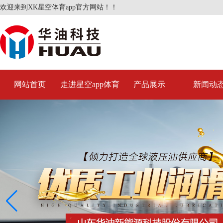
欢迎来到XK星空体育app官方网站！！
网站首页
走进星空app体育
产品展示
新闻动