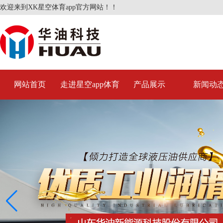
欢迎来到XK星空体育app官方网站！！
网站首页
走进星空app体育
产品展示
新闻动