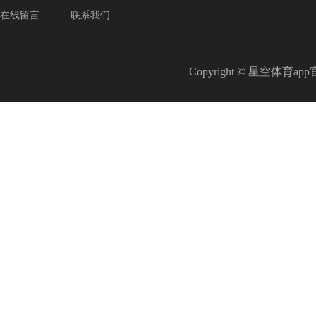
在线留言
联系我们
Copyright © 星空体育a