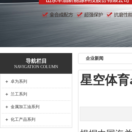
企业新闻
导航栏目
NAVIGATION COLUMN
星空体育
卓为系列
兰工系列
金属加工油系列
化工产品系列