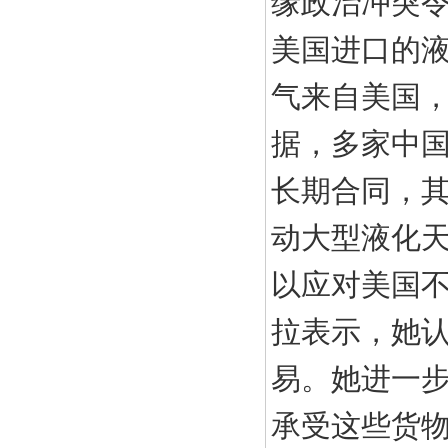
缘政治冲突令
美国进口的液
气来自美国，低
据，多家中国
长期合同，其
动大型液化
以应对美国不
拉表示，她
易。她进一步
承受这些货物