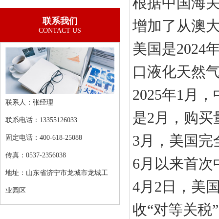
根据中国海
联系我们
增加了从澳
CONTACT US
美国是202
口液化天然气
2025年1月
联系人：张经理
是2月，购买量
联系电话：13355126033
3月，美国完
固定电话：400-618-25088
传真：0537-2356038
6月以来首次
地址：山东省济宁市龙城市龙城工
4月2日，美
业园区
收“对等关税