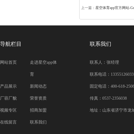
上一篇：
星空体育app官方网站-Gr
导航栏目
联系我们
网站首页
走进星空app体
联系人：张经理
育
联系电话：13355126033
产品展示
新闻动态
固定电话：400-618-250
厂容厂貌
荣誉资质
传真：0537-2356038
视频专区
招商加盟
地址：山东省济宁市龙
在线留言
联系我们