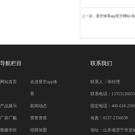
上一篇：
星空体育app官方网站-
导航栏目
联系我们
网站首页
走进星空app体
联系人：张经理
育
联系电话：13355126033
产品展示
新闻动态
固定电话：400-618-250
厂容厂貌
荣誉资质
传真：0537-2356038
视频专区
招商加盟
地址：山东省济宁市龙