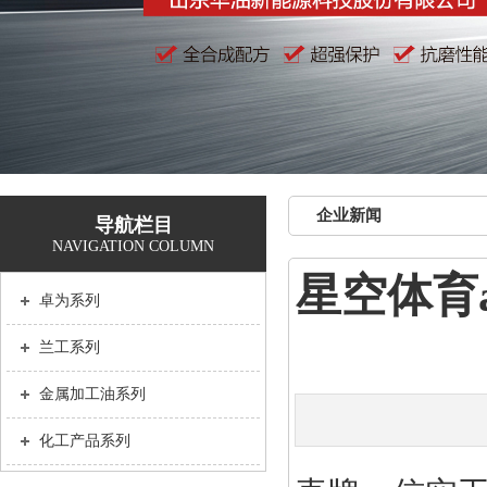
企业新闻
导航栏目
NAVIGATION COLUMN
星空体育
卓为系列
兰工系列
金属加工油系列
化工产品系列