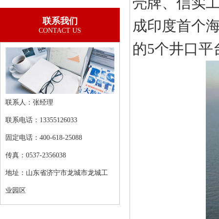
壳牌、信实工
联系我们
成印度首个海
CONTACT US
的5个井口平
联系人：张经理
联系电话：13355126033
固定电话：400-618-25088
传真：0537-2356038
地址：山东省济宁市龙城市龙城工
业园区