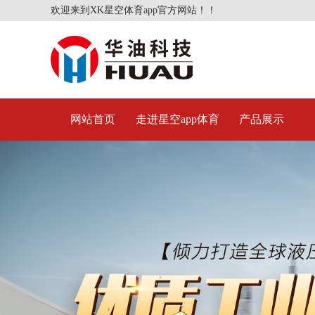
欢迎来到XK星空体育app官方网站！！
网站首页
走进星空app体育
产品展示