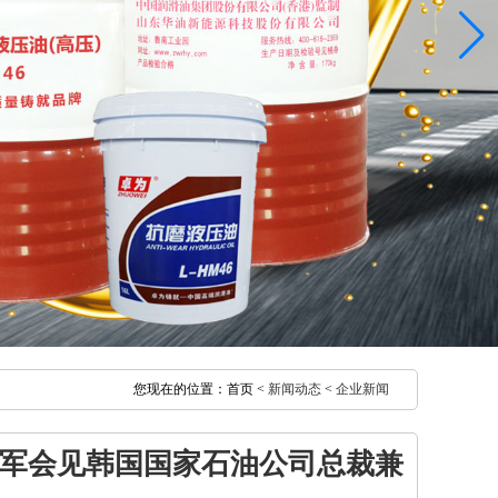
您现在的位置：首页 <
新闻动态
<
企业新闻
启军会见韩国国家石油公司总裁兼