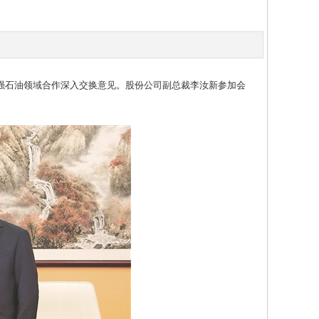
强石油领域合作深入交换意见。股份公司副总裁李汝新参加会