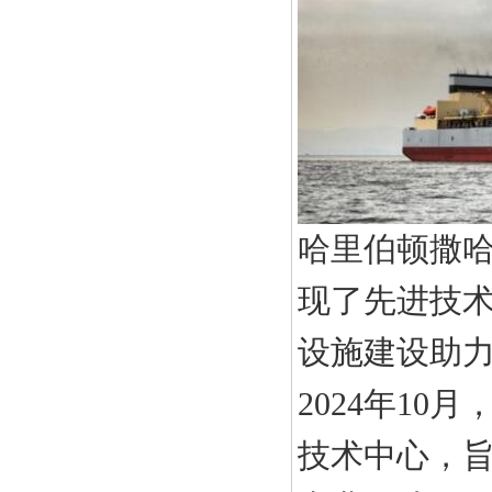
哈里伯顿撒哈
现了先进技
设施建设助力
2024年10月
技术中心，