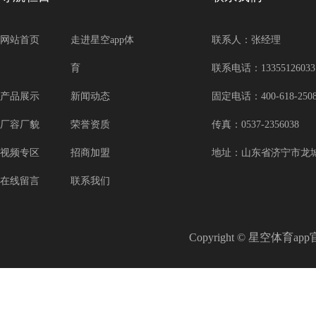
网站首页
走进星空app体
联系人：张经理
育
联系电话：13355126033
产品展示
新闻动态
固定电话：400-618-250
厂容厂貌
荣誉资质
传真：0537-2356038
视频专区
招商加盟
地址：山东省济宁市龙
在线留言
联系我们
Copyright © 星空体育a