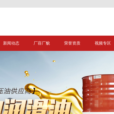
新闻动态
厂容厂貌
荣誉资质
视频专区