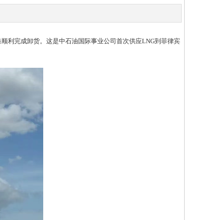
宾八打雁港顺利完成卸货。这是中石油国际事业公司首次供应LNG到菲律宾