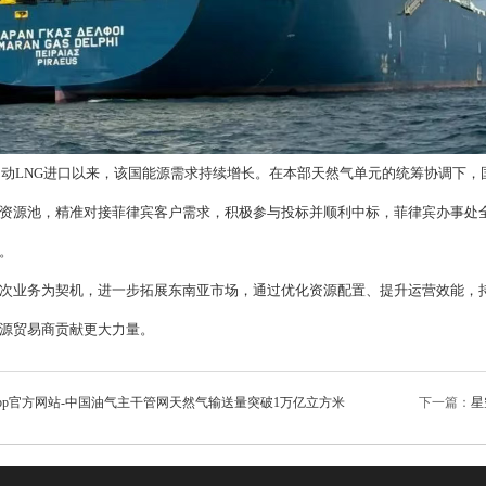
宾启动LNG进口以来，该国能源需求持续增长。在本部天然气单元的统筹协调下
G资源池，精准对接菲律宾客户需求，积极参与投标并顺利中标，菲律宾办事处
港。
次业务为契机，进一步拓展东南亚市场，通过优化资源配置、提升运营效能，持
源贸易商贡献更大力量。
pp官方网站-中国油气主干管网天然气输送量突破1万亿立方米
下一篇：
星