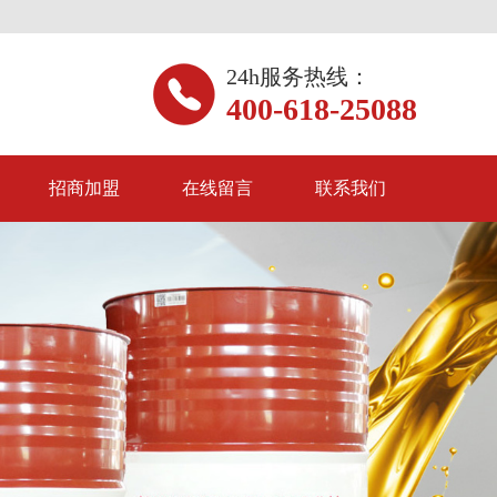
24h服务热线：
400-618-25088
招商加盟
在线留言
联系我们