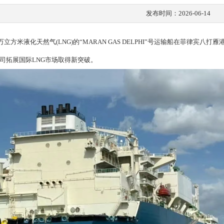
发布时间：2026-06-14
2万立方米液化天然气(LNG)的“MARAN GAS DELPHI”号运输船在菲律
司拓展国际LNG市场取得新突破。