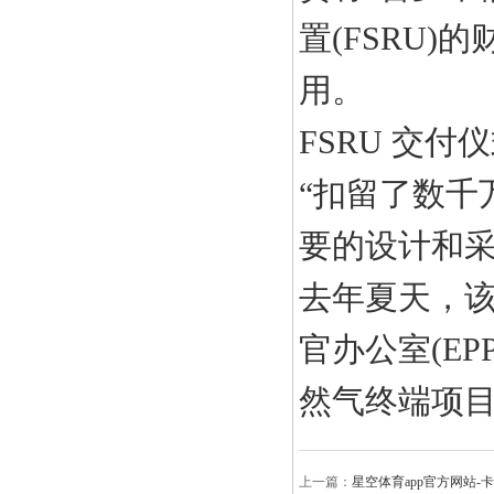
置(FSRU
用。
FSRU 交付仪
“扣留了数千
要的设计和采
去年夏天，
官办公室(E
然气终端项
上一篇：
星空体育app官方网站-卡