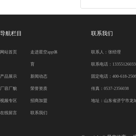
导航栏目
联系我们
网站首页
走进星空app体
联系人：张经理
育
联系电话：13355126033
产品展示
新闻动态
固定电话：400-618-250
厂容厂貌
荣誉资质
传真：0537-2356038
视频专区
招商加盟
地址：山东省济宁市龙
在线留言
联系我们