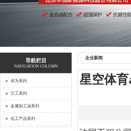
企业新闻
导航栏目
NAVIGATION COLUMN
星空体育
卓为系列
兰工系列
金属加工油系列
化工产品系列