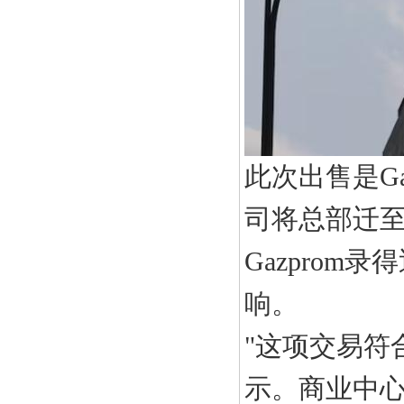
此次出售是Ga
司将总部迁至
Gazpro
响。
"这项交易符
示。商业中