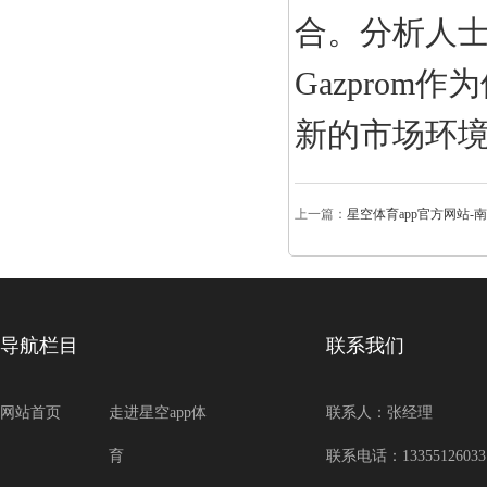
合。分析人
Gazpro
新的市场环
上一篇：
星空体育app官方网站
导航栏目
联系我们
网站首页
走进星空app体
联系人：张经理
育
联系电话：13355126033