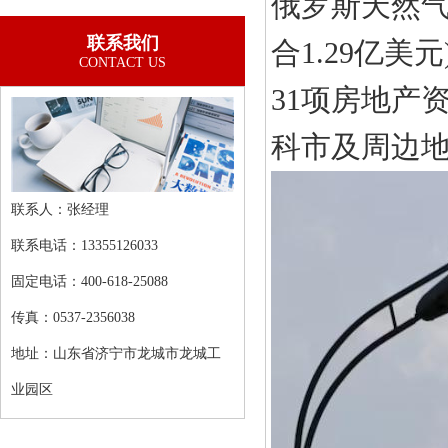
俄罗斯天然气工
联系我们
合1.29亿
CONTACT US
31项房地产
科市及周边
联系人：张经理
联系电话：13355126033
固定电话：400-618-25088
传真：0537-2356038
地址：山东省济宁市龙城市龙城工
业园区