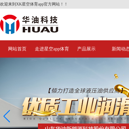
欢迎来到XK星空体育app官方网站！！
网站首页
走进星空app体育
产品展示
新闻动