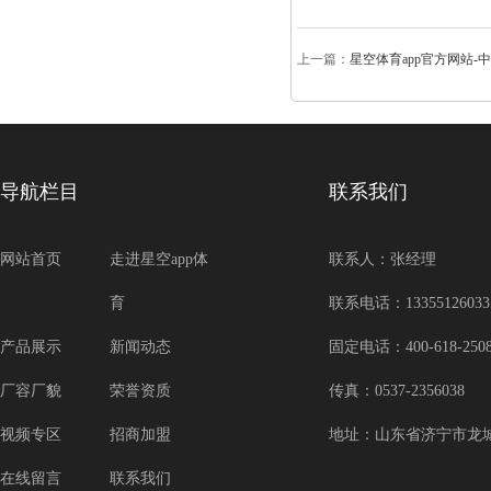
上一篇：
星空体育app官方网站
导航栏目
联系我们
网站首页
走进星空app体
联系人：张经理
育
联系电话：13355126033
产品展示
新闻动态
固定电话：400-618-250
厂容厂貌
荣誉资质
传真：0537-2356038
视频专区
招商加盟
地址：山东省济宁市龙
在线留言
联系我们