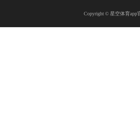
Copyright © 星空体育a