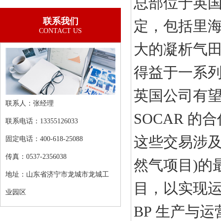
总部位于英
联系我们
定，包括里
CONTACT US
大的凝析气
得益于一系
英国公司有
联系人：张经理
SOCAR 的
联系电话：13355126033
这些交易涉及
固定电话：400-618-25088
传真：0537-2356038
然气项目)的
地址：山东省济宁市龙城市龙城工
目，以实现
业园区
BP 生产与运营执