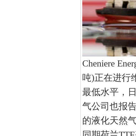
Chenier
吨)正在进行
最低水平，日
气公司也报告
的液化天然气
同期荷兰TT