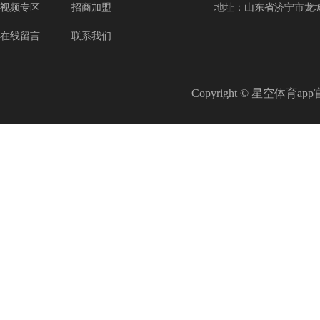
视频专区
招商加盟
地址：山东省济宁市龙
在线留言
联系我们
Copyright © 星空体育a