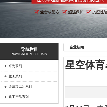
企业新闻
导航栏目
NAVIGATION COLUMN
星空体育
卓为系列
兰工系列
金属加工油系列
化工产品系列