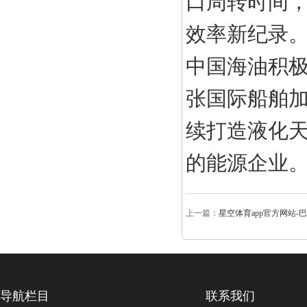
口周转时间
效率新纪录
中国海油积
张国际船舶
续打造液化
的能源企业
上一篇：
星空体育app官方网站-
导航栏目
联系我们