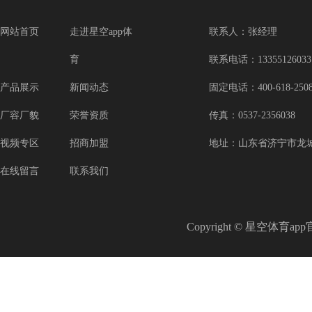
网站首页
走进星空app体
联系人：张经理
育
联系电话：13355126033
产品展示
新闻动态
固定电话：400-618-250
厂容厂貌
荣誉资质
传真：0537-2356038
视频专区
招商加盟
地址：山东省济宁市龙
在线留言
联系我们
Copyright © 星空体育a