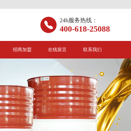
24h服务热线：
400-618-25088
招商加盟
在线留言
联系我们