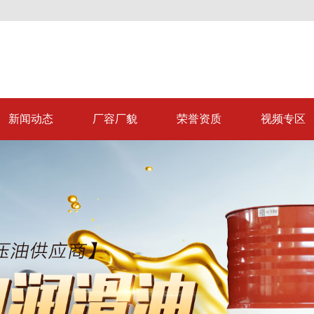
新闻动态
厂容厂貌
荣誉资质
视频专区