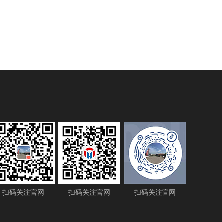
扫码关注官网
扫码关注官网
扫码关注官网