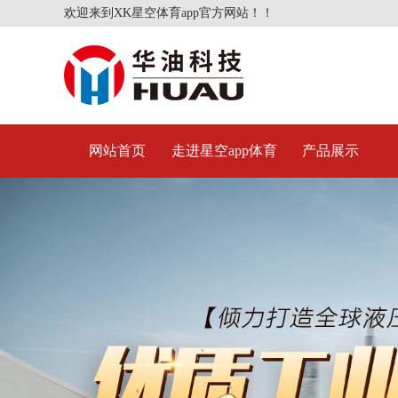
欢迎来到XK星空体育app官方网站！！
网站首页
走进星空app体育
产品展示