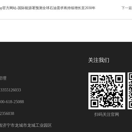
pp官方网站-国际能源署预测全球石油需求将持续增长至2030年
下一篇
关注我们
经理
55126033
-618-25088
356038
扫码关注官网
省济宁市龙城市龙城工业园区