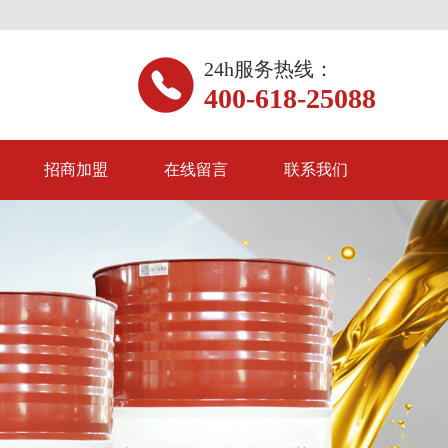
24h服务热线：
400-618-25088
招商加盟
在线留言
联系我们