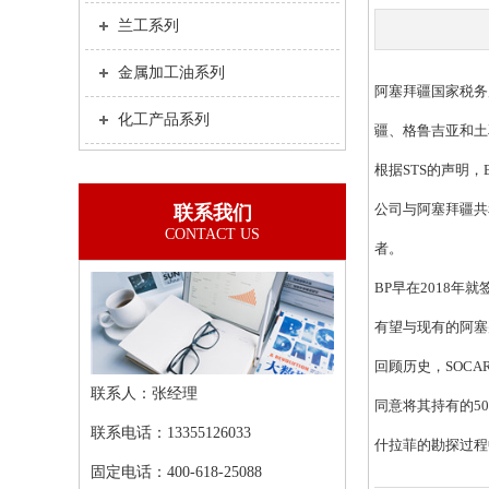
兰工系列
金属加工油系列
阿塞拜疆国家税务局近
化工产品系列
疆、格鲁吉亚和土
根据STS的声明，
公司与阿塞拜疆共和
联系我们
CONTACT US
者。
BP早在2018
有望与现有的阿塞
回顾历史，SOCAR
联系人：张经理
同意将其持有的50
联系电话：13355126033
什拉菲的勘探过程中
固定电话：400-618-25088