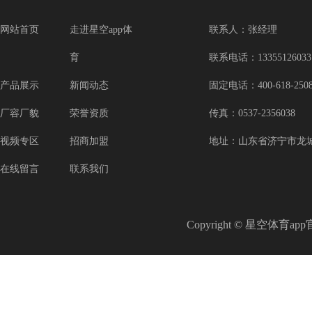
网站首页
走进星空app体
联系人：张经理
育
联系电话：13355126033
产品展示
新闻动态
固定电话：400-618-250
厂容厂貌
荣誉资质
传真：0537-2356038
视频专区
招商加盟
地址：山东省济宁市龙
在线留言
联系我们
Copyright © 星空体育a