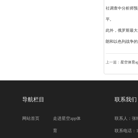
社调查中分析师预期
平。
此外，俄罗斯最大
朗和以色列战争的
上一篇：
星空体育a
导航栏目
联系我们
网站首页
走进星空app体
联系人：张
育
联系电话：133