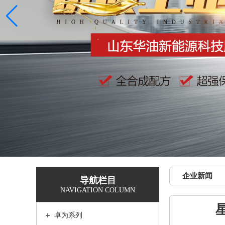
企业新闻
导航栏目
NAVIGATION COLUMN
卓为系列