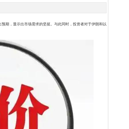
出预期，显示出市场需求的坚挺。与此同时，投资者对于伊朗和以