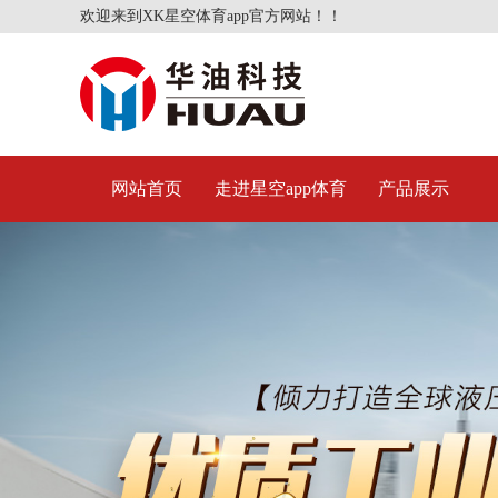
欢迎来到XK星空体育app官方网站！！
网站首页
走进星空app体育
产品展示