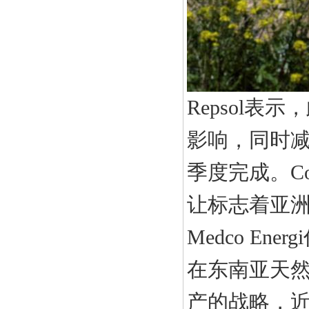
Repsol表
影响，同时减
季度完成。Co
让标志着亚
Medco E
在东南亚天然
产的战略，