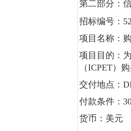
第二部分：
招标编号：521
项目名称：购买
项目目的：为E
（ICPET）购
交付地点：DDP 
付款条件：3
货币：美元