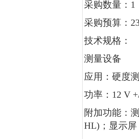
采购数量：1
采购预算：23
技术规格：
测量设备
应用：硬度
功率：12 V +/-
附加功能：测量范围
HL)；显示屏