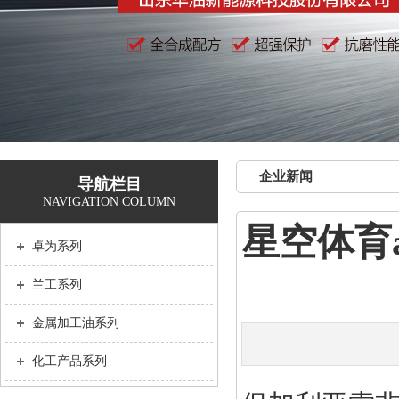
企业新闻
导航栏目
NAVIGATION COLUMN
星空体育
卓为系列
兰工系列
金属加工油系列
化工产品系列