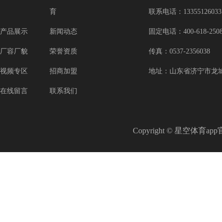
育
联系电话：13355126033
产品展示
新闻动态
固定电话：400-618-250
厂容厂貌
荣誉资质
传真：0537-2356038
视频专区
招商加盟
地址：山东省济宁市龙
在线留言
联系我们
Copyright © 星空体育a