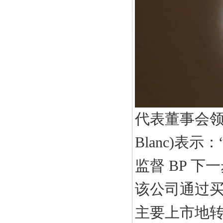
代表董事会领导
Blanc)表示
监督 BP 下
该公司通过买
主要上市地转