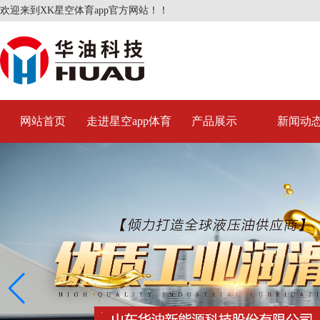
欢迎来到XK星空体育app官方网站！！
网站首页
走进星空app体育
产品展示
新闻动