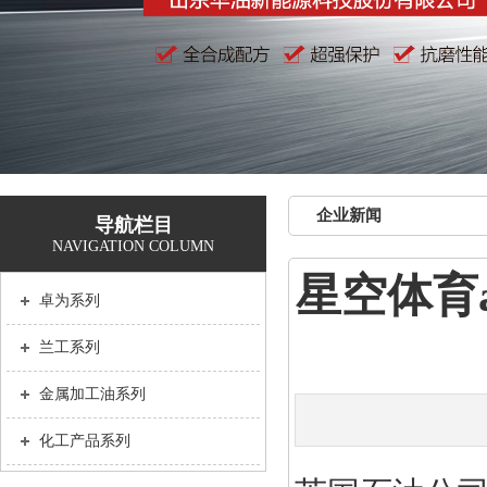
企业新闻
导航栏目
NAVIGATION COLUMN
星空体育
卓为系列
兰工系列
金属加工油系列
化工产品系列