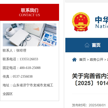
联系我们
CONTACT US
联系人：张经理
联系电话：13355126033
固定电话：400-618-25088
传真：0537-2356038
地址：山东省济宁市龙城市龙城工
业园区