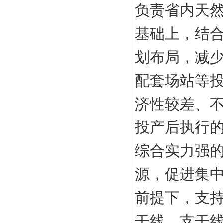
负责省内天
基础上，结
划布局，减
配套场站等
济性较差、
投产后执行
综合实力强
源，促进集
前提下，支
干线、支干