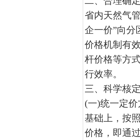
二、合理确
省内天然气管
企一价”向分
价格机制有效
杆价格等方
行效率。
三、科学核
(一)统一定
基础上，按照
价格，即通