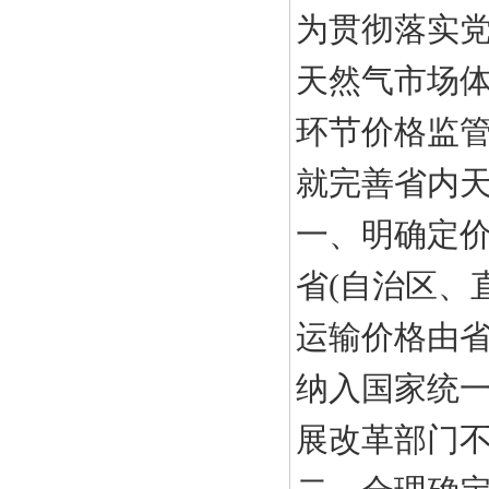
为贯彻落实
天然气市场
环节价格监
就完善省内
一、明确定
省(自治区、
运输价格由
纳入国家统
展改革部门