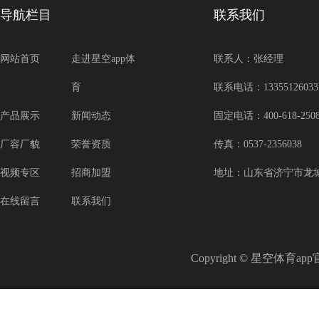
导航栏目
联系我们
网站首页
走进星空app体
联系人：张经理
育
联系电话：13355126033
产品展示
新闻动态
固定电话：400-618-250
厂容厂貌
荣誉资质
传真：0537-2356038
视频专区
招商加盟
地址：山东省济宁市龙
在线留言
联系我们
Copyright © 星空体育a