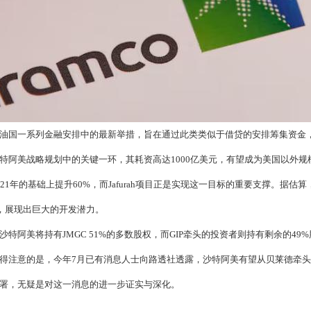
油国一系列金融安排中的最新举措，旨在通过此类类似于借贷的安排筹集资金
目作为沙特阿美战略规划中的关键一环，其耗资高达1000亿美元，有望成为美国以外
21年的基础上提升60%，而Jafurah项目正是实现这一目标的重要支撑。据
油，展现出巨大的开发潜力。
沙特阿美将持有JMGC 51%的多数股权，而GIP牵头的投资者则持有剩余的
得注意的是，今年7月已有消息人士向路透社透露，沙特阿美有望从贝莱德牵头
署，无疑是对这一消息的进一步证实与深化。