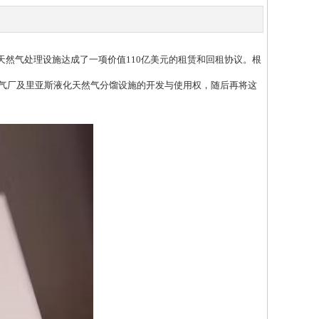
ah天然气处理设施达成了一项价值110亿美元的租赁和回租协议。根
然气厂及里亚斯液化天然气分馏设施的开发与使用权，随后再将这