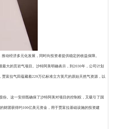
，推动经济多元化发展，同时向投资者提供稳定的收益保障。
规模最大的页岩气项目。沙特阿美明确表示，到2030年，公司计划
估算，贾富拉气田蕴藏着229万亿标准立方英尺的原始天然气资源，以
49%股份。这一安排既确保了沙特阿美对项目的控制权，又吸引了国
的财团获得约100亿美元资金，用于贾富拉基础设施的投资建