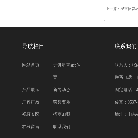
上一篇：
星空体育a
导航栏目
联系我们
网站首页
走进星空app体
联系人：张
育
联系电话：133
产品展示
新闻动态
固定电话：400
厂容厂貌
荣誉资质
传真：0537-2
视频专区
招商加盟
地址：山东
在线留言
联系我们