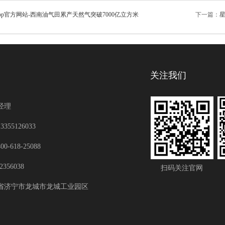
pp官方网站-西南油气田累产天然气突破7000亿立方米
下一篇：
关注我们
经理
55126033
-618-25088
356038
扫码关注官网
省济宁市龙城市龙城工业园区