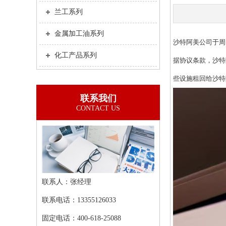
兰工系列
金属加工油系列
沙特阿美公司于周四
化工产品系列
据协议条款，沙特
些设施租回给沙特
联系我们
CONTACT US
联系人：张经理
联系电话：13355126033
固定电话：400-618-25088