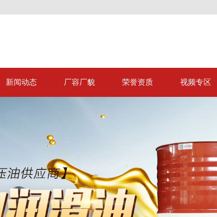
新闻动态
厂容厂貌
荣誉资质
视频专区