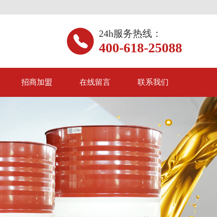
24h服务热线：
400-618-25088
招商加盟
在线留言
联系我们