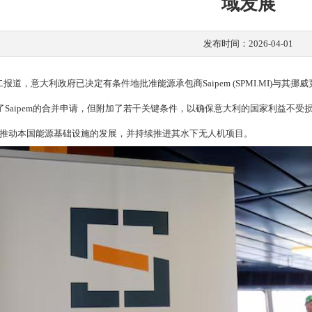
域发展
发布时间：2026-04-01
道，意大利政府已决定有条件地批准能源承包商Saipem (SPMI.MI)与其挪威竞争
准了Saipem的合并申请，但附加了若干关键条件，以确保意大利的国家利益不受
推动本国能源基础设施的发展，并持续推进其水下无人机项目。