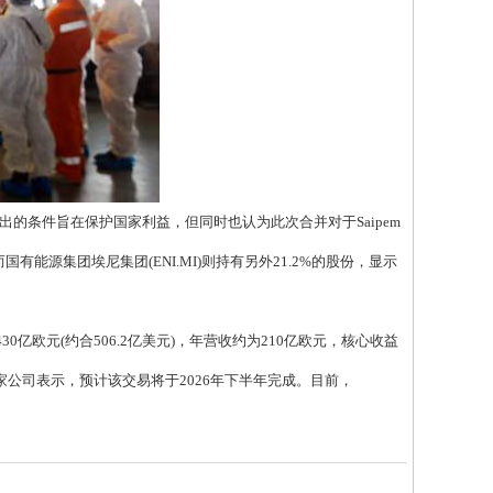
的条件旨在保护国家利益，但同时也认为此次合并对于Saipem
国有能源集团埃尼集团(ENI.MI)则持有另外21.2%的股份，显示
0亿欧元(约合506.2亿美元)，年营收约为210亿欧元，核心收益
公司表示，预计该交易将于2026年下半年完成。目前，