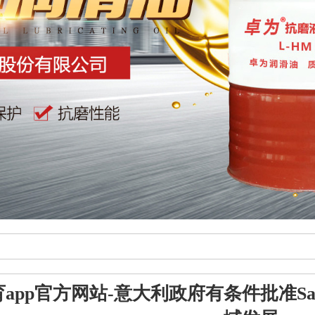
app官方网站-意大利政府有条件批准Saip