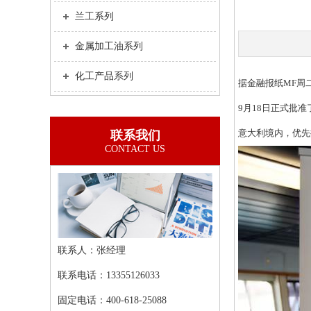
兰工系列
金属加工油系列
化工产品系列
据金融报纸MF周二报
9月18日正式批
意大利境内，优先
联系我们
CONTACT US
联系人：张经理
联系电话：13355126033
固定电话：400-618-25088