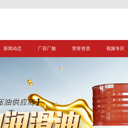
新闻动态
厂容厂貌
荣誉资质
视频专区