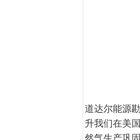
道达尔能源勘
升我们在美
然气生产巩