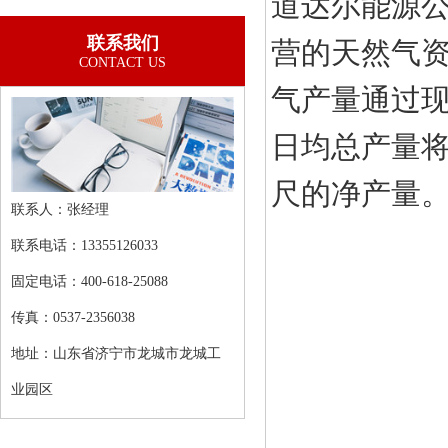
道达尔能源
联系我们
营的天然气资
CONTACT US
气产量通过现
日均总产量将
尺的净产量
联系人：张经理
联系电话：13355126033
固定电话：400-618-25088
传真：0537-2356038
地址：山东省济宁市龙城市龙城工
业园区