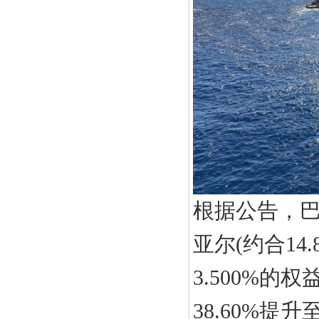
根据公告，巴西
亚尔(约合1
3.500%
38.60%提