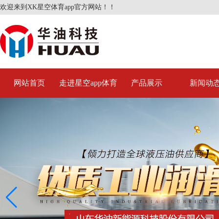
欢迎来到XK星空体育app官方网站！！
网站首页
走进星空app体育
产品展示
新闻动