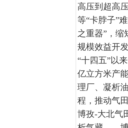
高压到超高压
等“卡脖子”
之重器”，缩
规模效益开发
“十四五”以
亿立方米产能
理厂、凝析
程，推动气田
博孜-大北气
析气藏——博