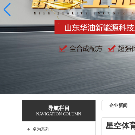
企业新闻
导航栏目
NAVIGATION COLUMN
星空体
卓为系列