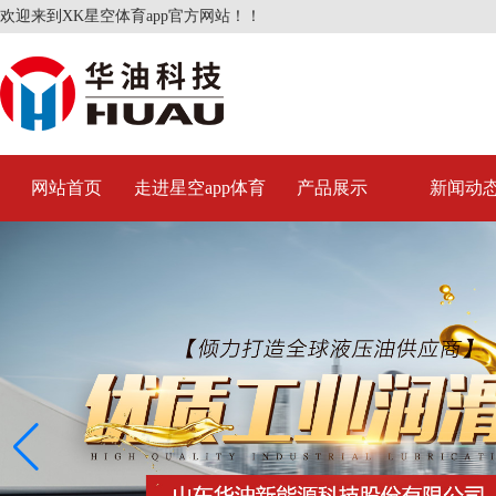
欢迎来到XK星空体育app官方网站！！
网站首页
走进星空app体育
产品展示
新闻动