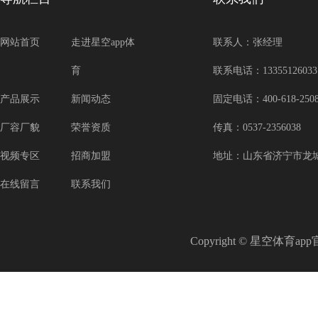
网站首页
走进星空app体
联系人：张经理
育
联系电话：13355126033
产品展示
新闻动态
固定电话：400-618-250
厂容厂貌
荣誉资质
传真：0537-2356038
视频专区
招商加盟
地址：山东省济宁市龙
在线留言
联系我们
Copyright © 星空体育a