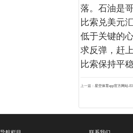
落。石油是哥
比索兑美元汇率
低于关键的心
求反弹，赶
比索保持平稳或
上一篇：
星空体育app官方网站-E
导航栏目
联系我们