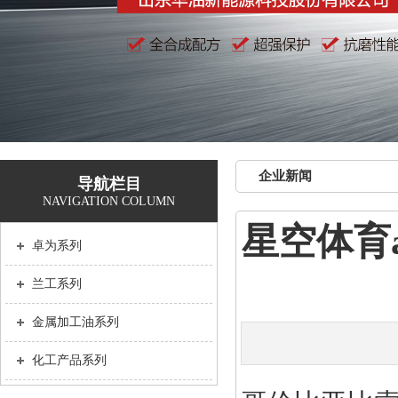
企业新闻
导航栏目
NAVIGATION COLUMN
星空体育
卓为系列
兰工系列
金属加工油系列
化工产品系列