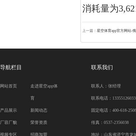
消耗量为3,6
上一篇：
星空体育app官方网站
导航栏目
联系我们
网站首页
走进星空app体
联系人：张经理
育
联系电话：13355126033
产品展示
新闻动态
固定电话：400-618-250
厂容厂貌
荣誉资质
传真：0537-2356038
视频专区
招商加盟
地址：山东省济宁市龙