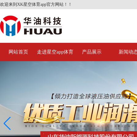
欢迎来到XK星空体育app官方网站！！
网站首页
走进星空app体育
产品展示
新闻动