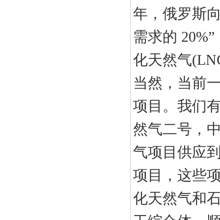
年，俄罗斯向
需求的 20
化天然气(LN
当然，当前
项目。我们
然气二号，
气项目供应
项目，这些
化天然气和