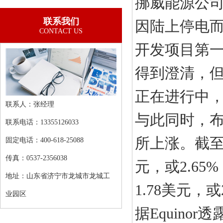
挪威能源公司
联系我们
因陆上停电而暂
CONTACT US
开发项目第
得到澄清，
正在进行中
联系人：张经理
与此同时，
联系电话：13355126033
所上涨。截至
固定电话：400-618-25088
传真：0537-2356038
元，或2.65
地址：山东省济宁市龙城市龙城工
1.78美元，或
业园区
据Equin