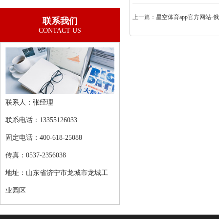
上一篇：
星空体育app官方网站
联系我们
CONTACT US
联系人：张经理
联系电话：13355126033
固定电话：400-618-25088
传真：0537-2356038
地址：山东省济宁市龙城市龙城工
业园区