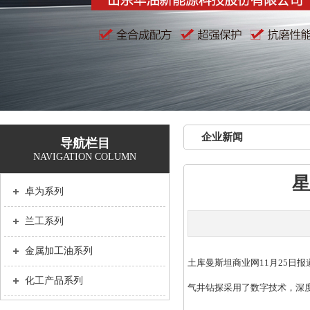
企业新闻
导航栏目
NAVIGATION COLUMN
星
卓为系列
兰工系列
金属加工油系列
土库曼斯坦商业网11月25日
化工产品系列
气井钻探采用了数字技术，深度