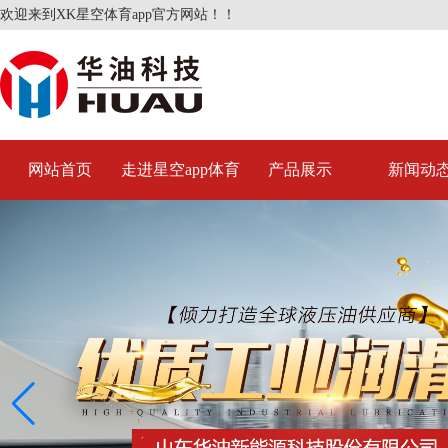
欢迎来到XK星空体育app官方网站！！
网站首页
走进星空app体育
产品展示
新闻动