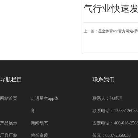
气行业快速
上一篇：
星空体育app官方网站
导航栏目
联系我们
网站首页
走进星空app体
联系人：张经理
育
联系电话：13355126033
产品展示
新闻动态
固定电话：400-618-250
厂容厂貌
荣誉资质
传真：0537-2356038