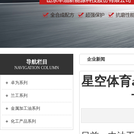
企业新闻
导航栏目
NAVIGATION COLUMN
星空体育
卓为系列
兰工系列
金属加工油系列
化工产品系列