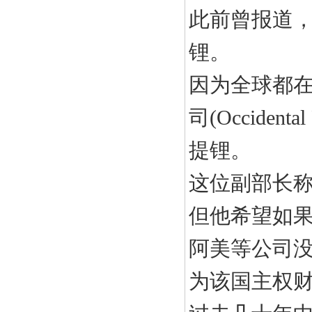
此前曾报道
锂。
因为全球都
司(Occide
提锂。
这位副部长
但他希望如
阿美等公司
为该国主权