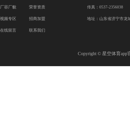
厂容厂貌
荣誉资质
传真：0537-2356038
视频专区
招商加盟
地址：山东省济宁市龙
在线留言
联系我们
Copyright © 星空体育a