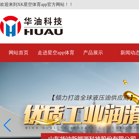
欢迎来到XK星空体育app官方网站！！
网站首页
走进星空app体育
产品展示
新闻动