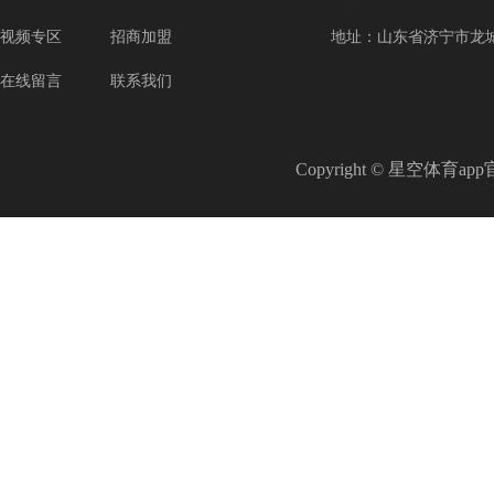
视频专区
招商加盟
地址：山东省济宁市龙
在线留言
联系我们
Copyright © 星空体育a