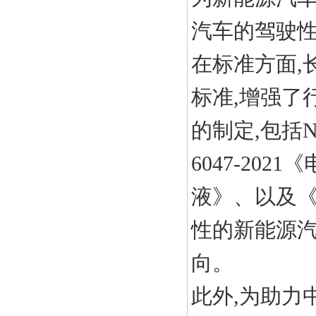
汽车的驾驶
在标准方面,
标准,增强了
的制定,包括NB
6047-202
液》、以及
性的新能源汽
向。
此外,为助力