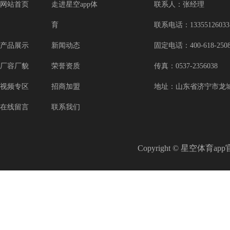
网站首页
走进星空app体
联系人：张经理
育
联系电话：13355126033
产品展示
新闻动态
固定电话：400-618-250
厂容厂貌
荣誉资质
传真：0537-2356038
视频专区
招商加盟
地址：山东省济宁市龙
在线留言
联系我们
Copyright © 星空体育a