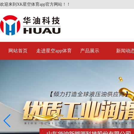
欢迎来到XK星空体育app官方网站！！
网站首页
走进星空app体育
产品展示
新闻动