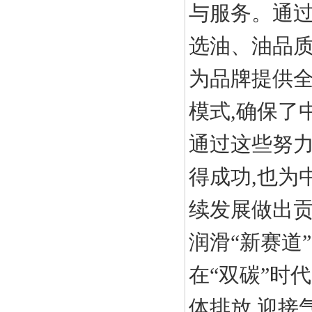
与服务。通过
选油、油品质
为品牌提供
模式,确保了
通过这些努力
得成功,也为
续发展做出
润滑“新赛道”
在“双碳”时
体排放,迎接